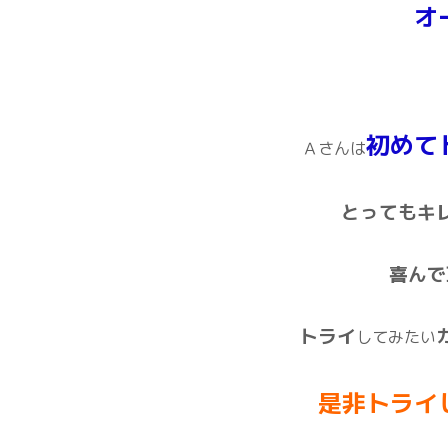
オ
初めて
Ａさんは
とってもキ
喜んで
トライ
してみたい
是非トライ