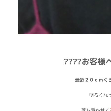
????お客様
最近２０ｃｍく
明るくな
落ち着かせて