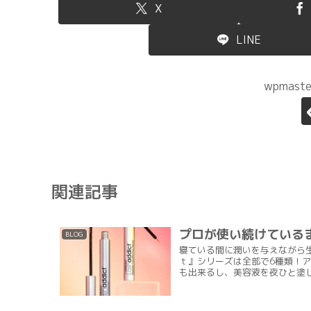
X
LINE
wpmas
関連記事
プロが使い続けている
BLOG
寝ている間に潤いを与えながら生
ｔ』シリーズは全部で6種類！
も出来るし、美容液を夜ひと塗し