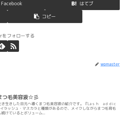
Facebook
はてブ
コピー
terをフォローする
wpmaster
まつ毛美容液☆彡
き生きした目元へ導くまつ毛美容液の紹介です。『Laｓｈ aｄｄiｃ
アイラッシュ・マスカラと種類があるので、メイクしながらまつ毛育毛
続けているとボリューム...