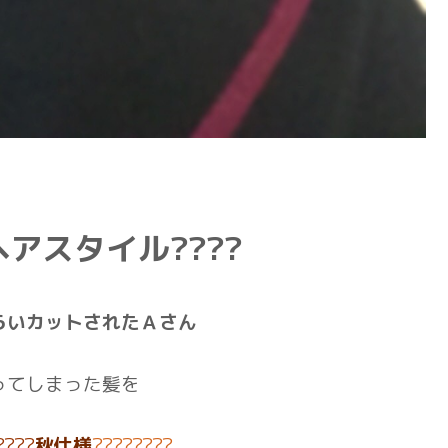
ヘアスタイル????
らいカットされたＡさん
ってしまった髪を
????
秋仕様
????????