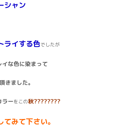
ーシャン
トライする色
でしたが
レイな色に染まって
頂きました。
カラー
秋????????
をこの
してみて下さい。