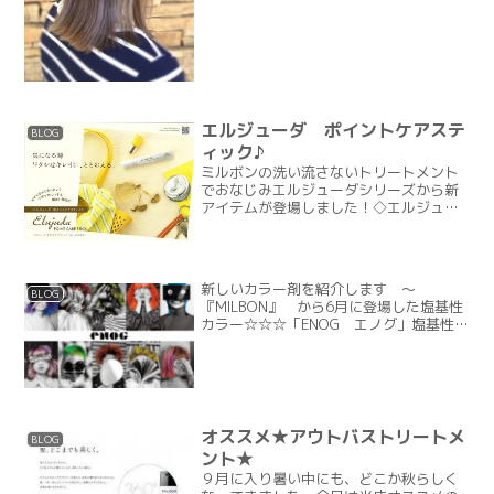
エルジューダ ポイントケアステ
BLOG
ィック♪
ミルボンの洗い流さないトリートメント
でおなじみエルジューダシリーズから新
アイテムが登場しました！◇エルジュー
ダ◇『ポイントケアスティック』ぴょん
ぴょん出てきちゃう細かい毛、、、いわ
ゆる『あほ毛やうき毛』をささっと抑え
てくれるスタイリング剤で...
新しいカラー剤を紹介します ～
BLOG
『MILBON』 から6月に登場した塩基性
カラー☆☆☆「ENOG エノグ」塩基性カ
ラーとは・・・・・毛髪の表面にイオン
結合で色味つけ、ダメージを避けること
ができるカラー剤絵の具感覚で色遊びが
できる「手触りいい」...
オススメ★アウトバストリートメ
BLOG
ント★
９月に入り暑い中にも、どこか秋らしく