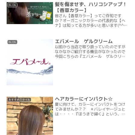
髪を傷ませず、ハリコシアップ！
BLOG
【香草カラー】
皆さん【香草カラー】ってご存知です
か？オーガニックカラーの代表的な【ヘ
ナ】は知ってる方が多いと思います(^^)
今回はその【ヘナ】とは少し違う【香草
カラー】をご紹介いたします(^^)/↓
↓ ↓ 価格表記あり ↓ ↓ ↓《香草カ
エバメール ゲルクリーム
BLOG
ラーの特徴》・...
以前から当店で取り扱っていたのですが
なかなかご紹介する機会がなかったので
今回こちらの『エバメール ゲルクリー
ム』をご紹介！！ べたつくことなく、乾
くことなくしっとり、そしてツルツル輝
く素肌を！そんな願いから誕生したゲル
クリーム。〇主成分の８...
ヘアカラーにインパクト☆
おすすめスタイル
夏に向けて、カラーにインパクトをつけ
てみませんか？？ ＊バレイヤ―ジュと
は・・・・『ほうきで掃く』という、フ
ランス語に由来するそうです。髪の表面
をほうきでザっと掃くように、ハケを使
って色を入れるカラーリング方法です。
表面にベースより明るいカ...