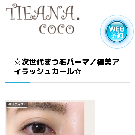
☆次世代まつ毛パーマ／極美ア
イラッシュカール☆
NEWアイテム