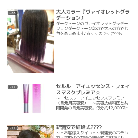
大人カラー『ヴァイオレットグラ
BLOG
デーション』
ダークトーンのヴァイオレットグラデー
ションダークトーンなので大人の方でも
色を楽しめます♪おすすめです(*^^)v
セルル アイエッセンス・フェイ
BLOG
スマスクプレミア☆
～ セルル アイエッセンスプレミア
（目元用美容液） ～美容皮膚科医と共
同開発の目元美容液。毎分約12,000回の
微振動は美顔器の役目を担い一時的に皮
膚をゆるめ、めぐりを良くした上で皮膚
科医が処方した美容成分をお肌に浸透さ
新浦安で結婚式????
せます。【配合成分...
BLOG
～＊お客様スタイル＊～新浦安のホテル
で大学時代の友達の結婚式にお呼ばれ