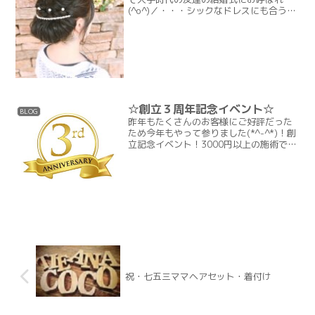
(^o^)／・・・シックなドレスにも合うス
タイル????
☆創立３周年記念イベント☆
BLOG
昨年もたくさんのお客様にご好評だった
ため今年もやって参りました(*^-^*)！創
立記念イベント！3000円以上の施術で抽
選会参加♪◆イベント期間◆２月２１日
(金)～３月１５日(日)☆ ☆ ☆ ☆
景品一覧 ☆ ☆ ☆ ☆特賞 ミルボ
ンシャ...
祝・七五三ママヘアセット・着付け