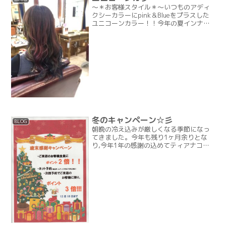
～＊お客様スタイル＊～いつものアディ
クシーカラーにpink＆Blueをプラスした
ユニコーンカラー！！今年の夏インナー
カラーで差をつけよぉ????
冬のキャンペーン☆彡
BLOG
朝晩の冷え込みが厳しくなる季節になっ
てきました。今年も残り1ヶ月余りとな
り,今年1年の感謝の込めてティアナココ
では、歳末キャンペーン☆彡をご用意さ
せていただきました。☆歳末キャンペー
ン☆・第1弾☆店販キャンペーン☆・ 1
点お買い上げ・・・・...