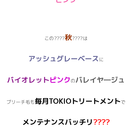
秋
この????
????は
アッシュグレーベース
に
バイオレット
ピンク
バレイヤ―ジュ
の
毎月TOKIOトリートメント
ブリーチ毛も
で
メンテナンス
バッチリ
????