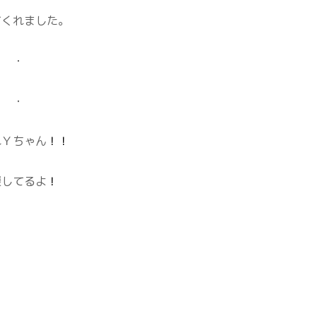
てくれました。
・
・
れＹちゃん
！！
援してるよ
！