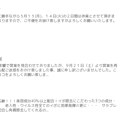
せ
勝手ながら５月１３(月)、１４日(火)の２日間は休業とさせて頂きま
となりますので、ご不便をお掛け致しますがよろしくお願いいたします。
※
の影響で営業を見合わせておりましたが、９月２１日（土）より営業を再
心配ご迷惑をおかけ致しました事、誠に申し訳ございませんでした。こ
コをよろしくお願い致しま...
石鹸！！！美容成分40％以上配合！イボ除去にこだわった3つの成分・
 老人性・ウイルス性全てのイボに効果発揮☆更に・・・ サラブレ
合し角質除去してくれるの...