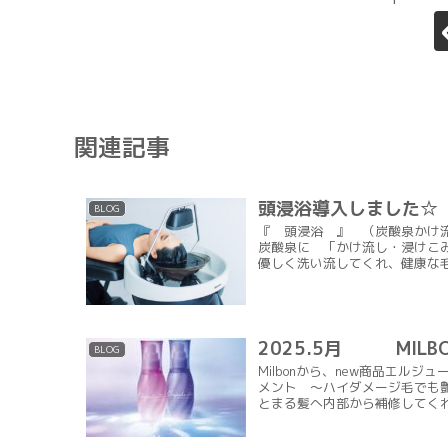
関連記事
頭浸浴導入しました☆
BLOG
『 頭浸浴 』 （炭酸泉か
炭酸泉に 「かけ流し・浸けこ
優しく洗い流してくれ、健康な毛
2025.5月 MILB
BLOG
Milbonから、new商品エ
メント ～ハイダメージ毛でも
とまる髪へ内部から補修してくれ