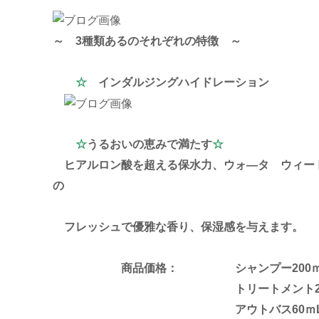
～ 3種類あるのそれぞれの特徴 ～
☆
インダルジングハイドレーション
☆
うるおいの恵みで満たす
☆
ヒアルロン酸を超える保水力、ウォ―タ ウィー
の
フレッ
シュで優雅な香り、保湿感を与えます。
商品価格： シャンプー200ｍL 
トリートメント200ｇ ５
アウトバス60ｍL ４.