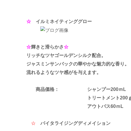
☆
イルミネイティンググロー
☆
輝きと滑らかさ
☆
リッチなツヤゴールデンシルク配合。
ジャスミンサンバックの華やかな魅力的な香り。
流れるようなツヤ感がを与えます。
商品価格： シャンプー200ｍL ４
トリートメント200ｇ ５.
アウトバス60ｍL ４.
☆
バイタライジングディメイション