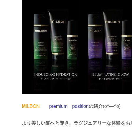
M
ILBON
premium position
の紹介
(o^―^o)
より美しい髪へと導き、ラグジュアリーな体験をお