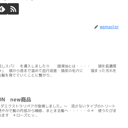
wpmaster
け流しスパ） を導入しました☆ 頭浸浴とは・・・・ 頭を低濃度
み」 頭から首まで温めて血行促進・頭皮の毛穴に 溜まった汚れを
髪を育てていくことに繋がり...
ON new商品
ルジューダエクストラリペアが登場しました。～ 流さないタイプのトリート
艶やかで髪の内部から補修、まとまる髪へ・・・・・☆＊ 使うたびま
ます ＊ローズヒッ...