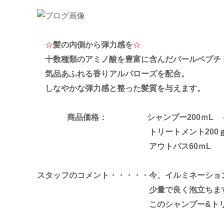
☆
髪の内側から弾力感を
☆
十数種類のアミノ酸を豊富に含んだパールペプチ
気品あふれる香りアルバローズを配合。
しなやかな弾力感と整った髪質を与えます。
商品価格： シャンプー200ｍL ４
トリートメント200ｇ ５.
アウトバス60ｍL ４.
スタッフのコメント・・・・・今、イルミネーショ
少量で良く泡立ちます。トリートメ
このシャンプー&トリートメン