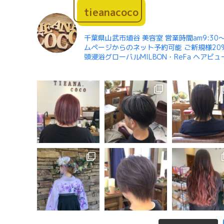
tieanacoco
千葉県山武市埴谷 美容室 営業時間am9:30〜
ムページからのネット予約可能 ご新規様20%
頭浸浴グローバルMILBON・ReFa ヘアビ