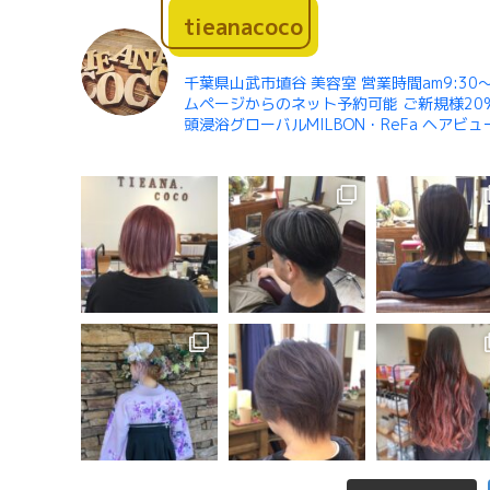
tieanacoco
千葉県山武市埴谷 美容室 営業時間am9:30〜
ムページからのネット予約可能 ご新規様20%
頭浸浴グローバルMILBON・ReFa ヘアビ