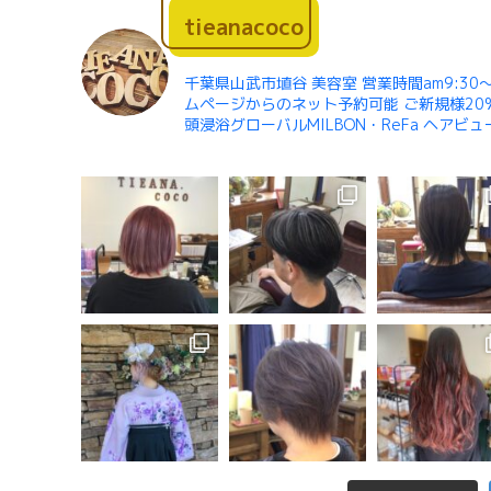
tieanacoco
千葉県山武市埴谷 美容室 営業時間am9:30〜
ムページからのネット予約可能 ご新規様20%
頭浸浴グローバルMILBON・ReFa ヘアビ